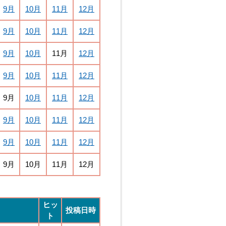
9月
10月
11月
12月
9月
10月
11月
12月
9月
10月
11月
12月
9月
10月
11月
12月
9月
10月
11月
12月
9月
10月
11月
12月
9月
10月
11月
12月
9月
10月
11月
12月
ヒッ
投稿日時
ト