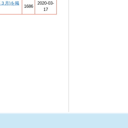
３月)を掲
2020-03-
1686
17