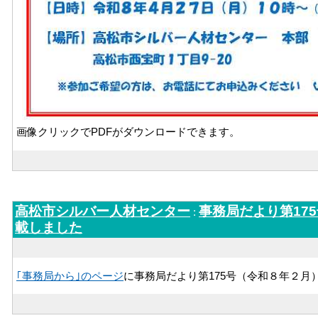
画像クリックでPDFがダウンロードできます。
高松市シルバー人材センター
事務局だより第17
:
載しました
｢事務局から｣のページ
に事務局だより第175号（令和８年２月