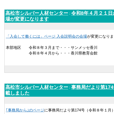
高松市シルバー人材センター
令和8年４月２１日
:
場が変更になります
「入会して働くには」ページ 入会説明会の会場
が変更になりま
本部地区 令和８年３月まで・・・サンメッセ香川
令和８年４月から・・・香川県教育会館
高松市シルバー人材センター
事務局だより第17
:
載しました
｢事務局から｣のページ
に事務局だより第174号（令和８年１月